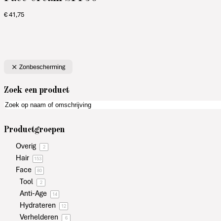
€
41,75
Zonbescherming
Zoek een product
Productgroepen
Overig
2
Hair
153
Face
80
Tool
2
Anti-Age
14
Hydrateren
12
Verhelderen
6