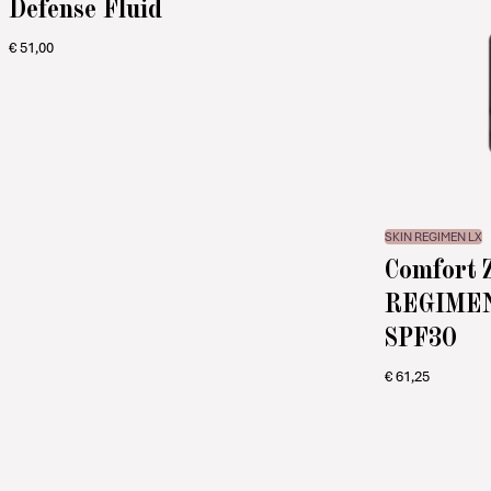
Defense Fluid
€
51,00
SKIN REGIMEN LX
Comfort 
REGIMEN 
SPF30
€
61,25