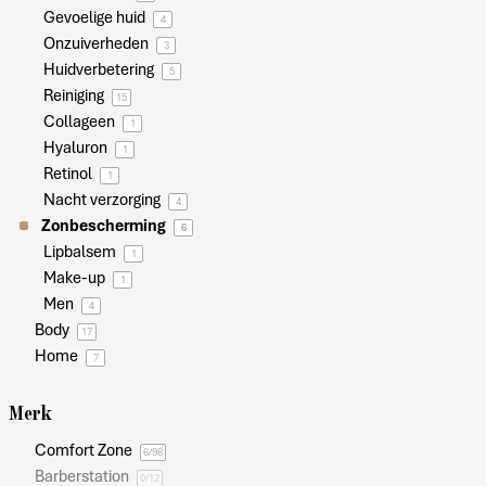
Gevoelige huid
4
Onzuiverheden
3
Huidverbetering
5
Reiniging
15
Collageen
1
Hyaluron
1
Retinol
1
Nacht verzorging
4
Zonbescherming
6
Lipbalsem
1
Make-up
1
Men
4
Body
17
Home
7
Merk
Comfort Zone
6
/98
Barberstation
0
/12