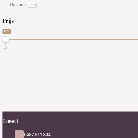
Davines
0
/146
Prijs
€ 23
23
Contact
0487 511 804