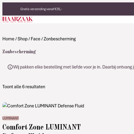
Verder naar de inhoud
Gratis verzending vanaf €35,-
Eerlijke, duurzame producten
Made in Italy
Home
/
Shop
/
Face
/ Zonbescherming
Zonbescherming
Wij pakken elke bestelling met liefde voor je in. Daarbij ontvan
Toont alle 6 resultaten
LUMINANT
Comfort Zone LUMINANT