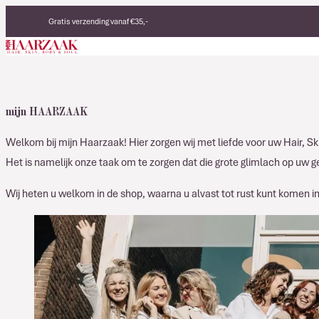
Verder naar de inhoud
Gratis verzending vanaf €35,-
Eerlijke, duurzame producten
Made in Italy
mijn HAARZAAK
Welkom bij mijn Haarzaak! Hier zorgen wij met liefde voor uw Hair, Ski
Het is namelijk onze taak om te zorgen dat die grote glimlach op uw ge
Wij heten u welkom in de shop, waarna u alvast tot rust kunt komen i