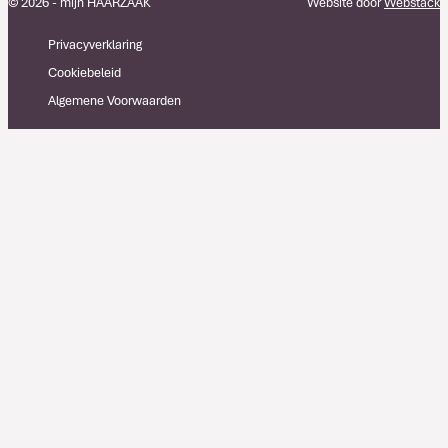
© 2026 - mijn HAARZAAK
Website door
Webstack
Privacyverklaring
Cookiebeleid
Algemene Voorwaarden