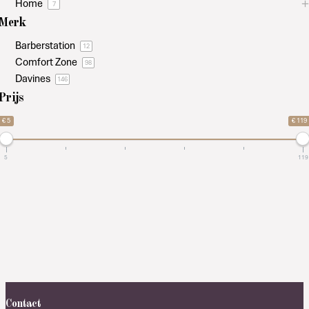
Home
7
Merk
Barberstation
12
Comfort Zone
98
Davines
146
Prijs
€ 5
€ 119
5
119
Contact