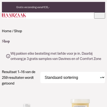
Verder naar de inhoud
Gratis verzending vanaf €35,-
Eerlijke, duurzame producten
Made in Italy
Home
/ Shop
Shop
Wij pakken elke bestelling met liefde voor je in. Daarbij
ontvang je 3 gratis samples van Davines en of Comfort Zone
Resultaat 1–16 van de
259 resultaten wordt
getoond