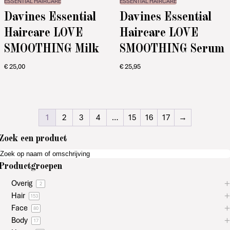
ESSENTIAL HAIRCARE
ESSENTIAL HAIRCARE
Davines Essential
Davines Essential
Haircare LOVE
Haircare LOVE
SMOOTHING Milk
SMOOTHING Serum
€
25,00
€
25,95
1
2
3
4
…
15
16
17
→
Zoek een product
Productgroepen
Overig
2
Hair
153
Face
80
Body
17