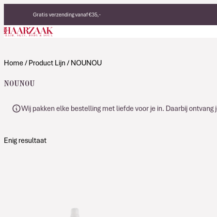
Verder naar de inhoud
Gratis verzending vanaf €35,-
Eerlijke, duurzame producten
Made in Italy
Home
/ Product Lijn / NOUNOU
NOUNOU
Wij pakken elke bestelling met liefde voor je in. Daarbij ontvan
Enig resultaat