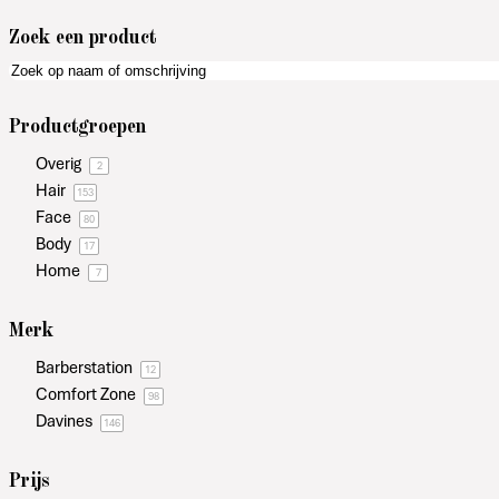
Zoek een product
Productgroepen
Overig
2
Hair
153
Face
80
Body
17
Home
7
Merk
Barberstation
12
Comfort Zone
98
Davines
146
Prijs