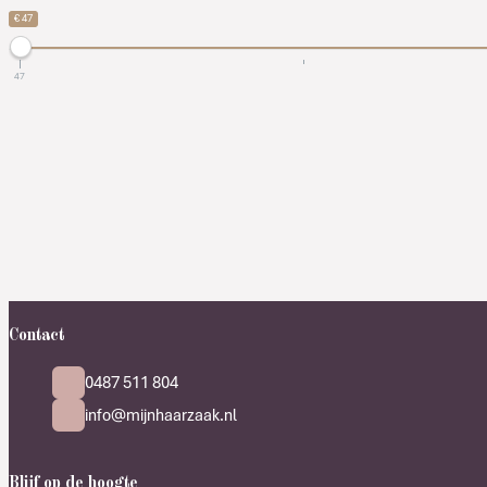
€ 47
47
Contact
0487 511 804
info@mijnhaarzaak.nl
Blijf op de hoogte