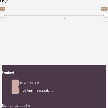
Prijs
€ 5
€ 50
5
50
Contact
0487 511 804
info@mijnhaarzaak.nl
Blijf op de hoogte