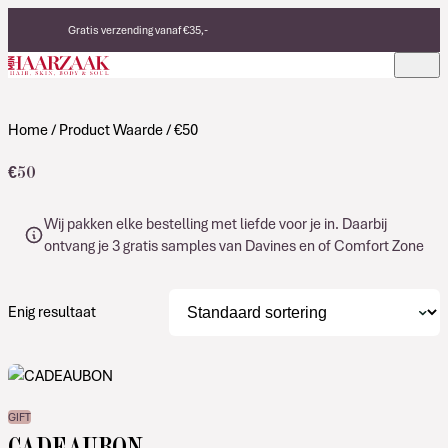
Verder naar de inhoud
Gratis verzending vanaf €35,-
Eerlijke, duurzame producten
Made in Italy
Home
/ Product Waarde / €50
€50
Wij pakken elke bestelling met liefde voor je in. Daarbij
ontvang je 3 gratis samples van Davines en of Comfort Zone
Enig resultaat
GIFT
CADEAUBON