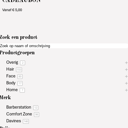
Vanaf
€
5,00
Zoek een product
Productgroepen
Overig
2
Hair
153
Face
80
Body
17
Home
7
Merk
Barberstation
12
Comfort Zone
98
Davines
146