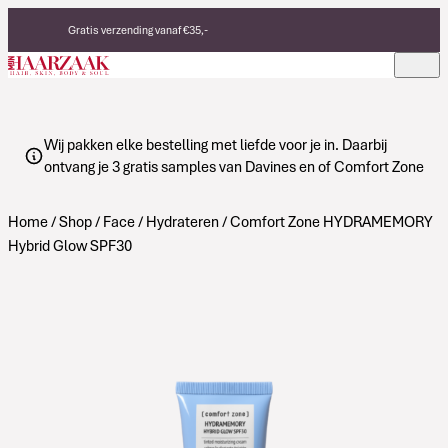
Verder naar de inhoud
Gratis verzending vanaf €35,-
Eerlijke, duurzame producten
Made in Italy
Wij pakken elke bestelling met liefde voor je in. Daarbij
ontvang je 3 gratis samples van Davines en of Comfort Zone
Home
/
Shop
/
Face
/
Hydrateren
/ Comfort Zone HYDRAMEMORY
Hybrid Glow SPF30