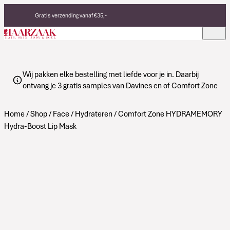
Verder naar de inhoud
Gratis verzending vanaf €35,-
Eerlijke, duurzame producten
Made in Italy
Wij pakken elke bestelling met liefde voor je in. Daarbij
ontvang je 3 gratis samples van Davines en of Comfort Zone
Home
/
Shop
/
Face
/
Hydrateren
/ Comfort Zone HYDRAMEMORY
Hydra-Boost Lip Mask