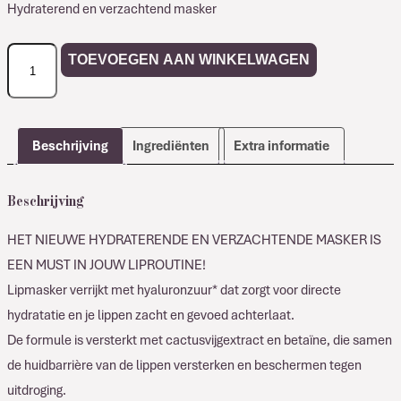
Hydraterend en verzachtend masker
Comfort
TOEVOEGEN AAN WINKELWAGEN
Zone
HYDRAMEMORY
Hydra-
Boost
Beschrijving
Ingrediënten
Extra informatie
Lip
Mask
Beschrijving
aantal
HET NIEUWE HYDRATERENDE EN VERZACHTENDE MASKER IS
EEN MUST IN JOUW LIPROUTINE!
Lipmasker verrijkt met hyaluronzuur* dat zorgt voor directe
hydratatie en je lippen zacht en gevoed achterlaat.
De formule is versterkt met cactusvijgextract en betaïne, die samen
de huidbarrière van de lippen versterken en beschermen tegen
uitdroging.