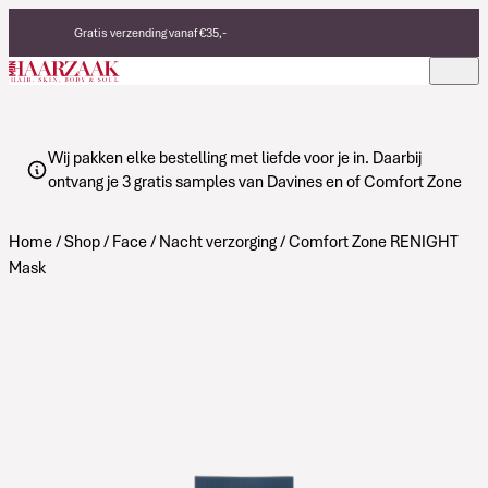
Verder naar de inhoud
Gratis verzending vanaf €35,-
Eerlijke, duurzame producten
Made in Italy
Wij pakken elke bestelling met liefde voor je in. Daarbij
ontvang je 3 gratis samples van Davines en of Comfort Zone
Home
/
Shop
/
Face
/
Nacht verzorging
/ Comfort Zone RENIGHT
Mask