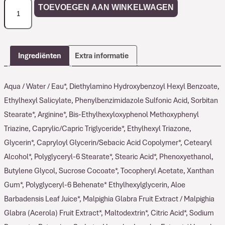
Comfort
TOEVOEGEN AAN WINKELWAGEN
Zone
SUN
SOUL
Face
Ingrediënten
Extra informatie
&
Body
Aqua / Water / Eau*, Diethylamino Hydroxybenzoyl Hexyl Benzoate,
Aftersun
aantal
Ethylhexyl Salicylate, Phenylbenzimidazole Sulfonic Acid, Sorbitan
Stearate*, Arginine*, Bis-Ethylhexyloxyphenol Methoxyphenyl
Triazine, Caprylic/Capric Triglyceride*, Ethylhexyl Triazone,
Glycerin*, Capryloyl Glycerin/Sebacic Acid Copolymer*, Cetearyl
Alcohol*, Polyglyceryl-6 Stearate*, Stearic Acid*, Phenoxyethanol,
Butylene Glycol, Sucrose Cocoate*, Tocopheryl Acetate, Xanthan
Gum*, Polyglyceryl-6 Behenate* Ethylhexylglycerin, Aloe
Barbadensis Leaf Juice*, Malpighia Glabra Fruit Extract / Malpighia
Glabra (Acerola) Fruit Extract*, Maltodextrin*, Citric Acid*, Sodium