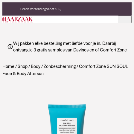
Verder naar de inhoud
Gratis verzending vanaf €35,-
Eerlijke, duurzame producten
Made in Italy
Wij pakken elke bestelling met liefde voor je in. Daarbij
ontvang je 3 gratis samples van Davines en of Comfort Zone
Home
/
Shop
/
Body
/
Zonbescherming
/ Comfort Zone SUN SOUL
Face & Body Aftersun