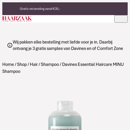
Verder naar de inhoud
Gratis verzending vanaf €35,-
Eerlijke, duurzame producten
Made in Italy
Wij pakken elke bestelling met liefde voor je in. Daarbij
ontvang je 3 gratis samples van Davines en of Comfort Zone
Home
/
Shop
/
Hair
/
Shampoo
/ Davines Essential Haircare MINU
Shampoo