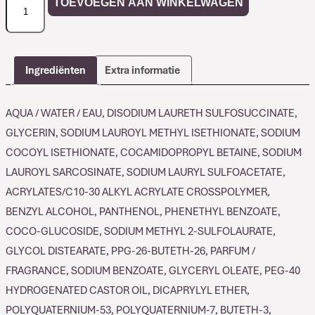
TOEVOEGEN AAN WINKELWAGEN
Essential
Haircare
MINU
Shampoo
Ingrediënten
Extra informatie
aantal
AQUA / WATER / EAU, DISODIUM LAURETH SULFOSUCCINATE,
GLYCERIN, SODIUM LAUROYL METHYL ISETHIONATE, SODIUM
COCOYL ISETHIONATE, COCAMIDOPROPYL BETAINE, SODIUM
LAUROYL SARCOSINATE, SODIUM LAURYL SULFOACETATE,
ACRYLATES/C10-30 ALKYL ACRYLATE CROSSPOLYMER,
BENZYL ALCOHOL, PANTHENOL, PHENETHYL BENZOATE,
COCO-GLUCOSIDE, SODIUM METHYL 2-SULFOLAURATE,
GLYCOL DISTEARATE, PPG-26-BUTETH-26, PARFUM /
FRAGRANCE, SODIUM BENZOATE, GLYCERYL OLEATE, PEG-40
HYDROGENATED CASTOR OIL, DICAPRYLYL ETHER,
POLYQUATERNIUM-53, POLYQUATERNIUM-7, BUTETH-3,