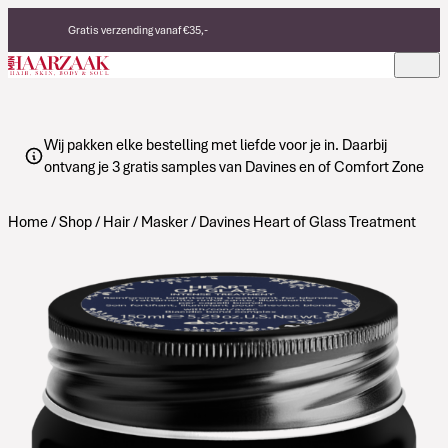
Verder naar de inhoud
Gratis verzending vanaf €35,-
Eerlijke, duurzame producten
Made in Italy
Wij pakken elke bestelling met liefde voor je in. Daarbij
ontvang je 3 gratis samples van Davines en of Comfort Zone
Home
/
Shop
/
Hair
/
Masker
/ Davines Heart of Glass Treatment