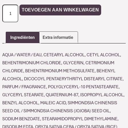
Davines
TOEVOEGEN AAN WINKELWAGEN
Heart
of
Glass
Treatment
Ingrediënten
Extra informatie
aantal
AQUA / WATER / EAU, CETEARYL ALCOHOL, CETYL ALCOHOL,
BEHENTRIMONIUM CHLORIDE, GLYCERIN, CETRIMONIUM
CHLORIDE, BEHENTRIMONIUM METHOSULFATE, BEHENYL
ALCOHOL, DICOCOYL PENTAERYTHRITYL DISTEARYL CITRATE,
PARFUM / FRAGRANCE, POLYGLYCERYL-10 PENTASTEARATE,
GLYCERYL STEARATE, QUATERNIUM-87, ISOPROPYL ALCOHOL,
BENZYL ALCOHOL, MALEIC ACID, SIMMONDSIA CHINENSIS
SEED OIL / SIMMONDSIA CHINENSIS (JOJOBA) SEED OIL,
SODIUM BENZOATE, STEARAMIDOPROPYL DIMETHYLAMINE,
DISODIUM EDTA, ORYZA SATIVA CERA / ORYZA SATIVA (RICE)