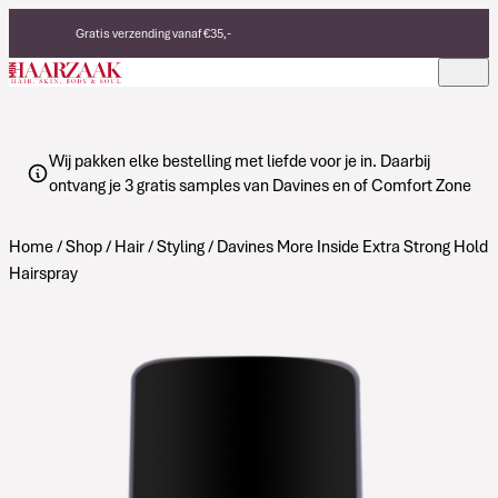
Verder naar de inhoud
Gratis verzending vanaf €35,-
Eerlijke, duurzame producten
Made in Italy
Wij pakken elke bestelling met liefde voor je in. Daarbij
ontvang je 3 gratis samples van Davines en of Comfort Zone
Home
/
Shop
/
Hair
/
Styling
/ Davines More Inside Extra Strong Hold
Hairspray