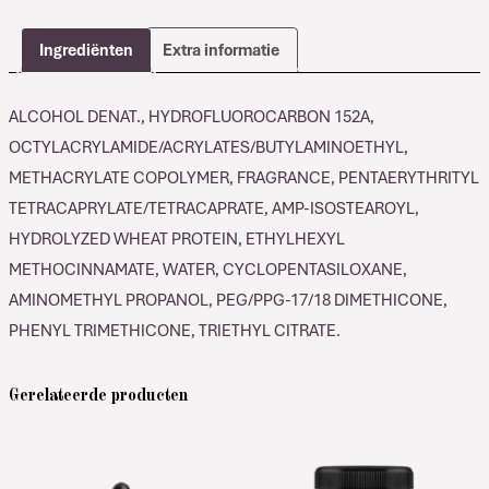
Extra
Strong
Ingrediënten
Extra informatie
Hold
Hairspray
ALCOHOL DENAT., HYDROFLUOROCARBON 152A,
aantal
OCTYLACRYLAMIDE/ACRYLATES/BUTYLAMINOETHYL,
METHACRYLATE COPOLYMER, FRAGRANCE, PENTAERYTHRITYL
TETRACAPRYLATE/TETRACAPRATE, AMP-ISOSTEAROYL,
HYDROLYZED WHEAT PROTEIN, ETHYLHEXYL
METHOCINNAMATE, WATER, CYCLOPENTASILOXANE,
AMINOMETHYL PROPANOL, PEG/PPG-17/18 DIMETHICONE,
PHENYL TRIMETHICONE, TRIETHYL CITRATE.
Gerelateerde producten