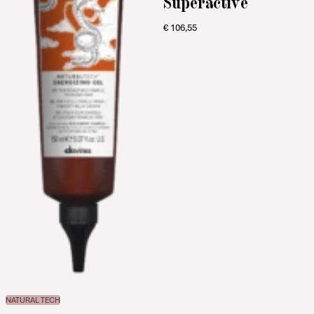
Superactive
€
106,55
NATURAL TECH