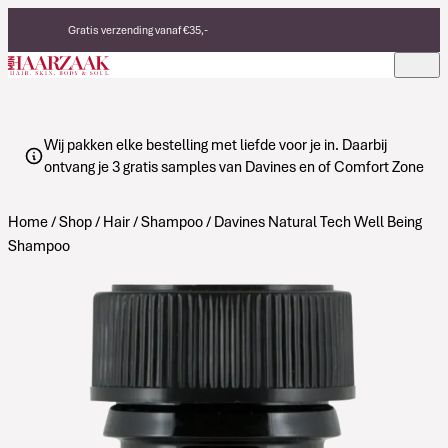
Verder naar de inhoud
Gratis verzending vanaf €35,-
Eerlijke, duurzame producten
Made in Italy
Wij pakken elke bestelling met liefde voor je in. Daarbij
ontvang je 3 gratis samples van Davines en of Comfort Zone
Home
/
Shop
/
Hair
/
Shampoo
/ Davines Natural Tech Well Being
Shampoo