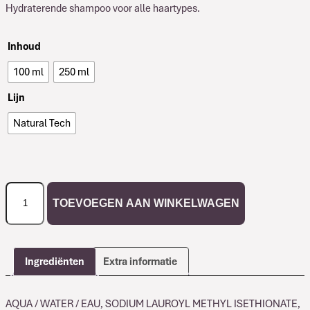
Hydraterende shampoo voor alle haartypes.
Inhoud
100 ml
250 ml
Lijn
Natural Tech
Davines
TOEVOEGEN AAN WINKELWAGEN
Natural
Tech
Well
Being
Ingrediënten
Extra informatie
Shampoo
aantal
AQUA / WATER / EAU, SODIUM LAUROYL METHYL ISETHIONATE,