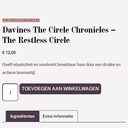
THE CIRCLE CHRONICLES
Davines The Circle Chronicles –
The Restless Circle
€
12,00
Geeft elasticiteit en voorkomt breekbaar haar door een drukke en
actieve levensstijl.
Davines
TOEVOEGEN AAN WINKELWAGEN
The
Circle
Chronicles
-
Ingrediënten
Extra informatie
The
Restless