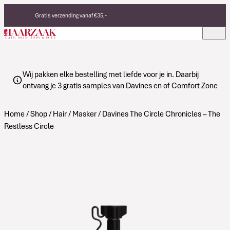
Verder naar de inhoud
Gratis verzending vanaf €35,-
Eerlijke, duurzame producten
Made in Italy
Wij pakken elke bestelling met liefde voor je in. Daarbij
ontvang je 3 gratis samples van Davines en of Comfort Zone
Home
/
Shop
/
Hair
/
Masker
/ Davines The Circle Chronicles – The
Restless Circle