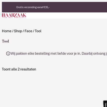
Verder naar de inhoud
Gratis verzending vanaf €35,-
Eerlijke, duurzame producten
Made in Italy
Home
/
Shop
/
Face
/ Tool
Tool
Wij pakken elke bestelling met liefde voor je in. Daarbij ontvan
Toont alle 2 resultaten