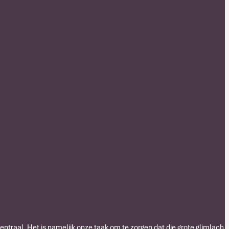
centraal. Het is namelijk onze taak om te zorgen dat die grote glimlach