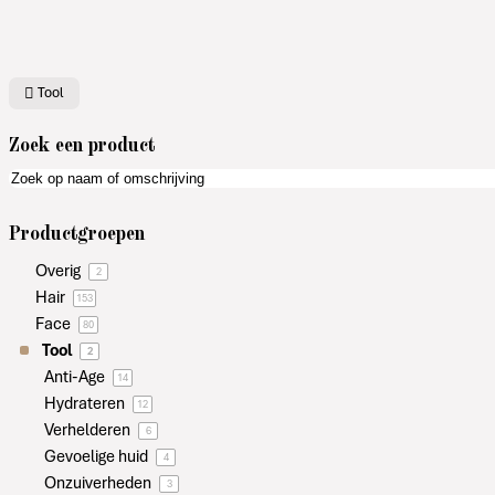
Tool
Zoek een product
Productgroepen
Overig
2
Hair
153
Face
80
Tool
2
Anti-Age
14
Hydrateren
12
Verhelderen
6
Gevoelige huid
4
Onzuiverheden
3