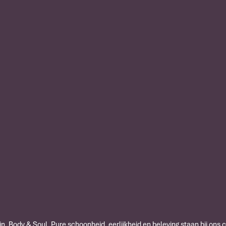
n, Body & Soul. Pure schoonheid, eerlijkheid en beleving staan bij ons 