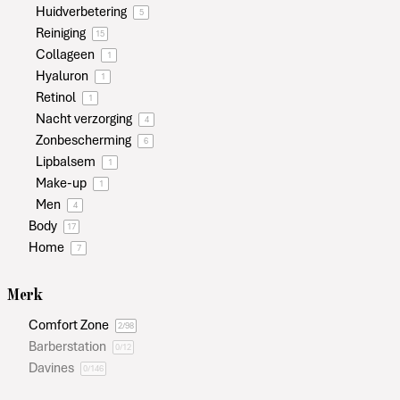
Huidverbetering
5
Reiniging
15
Collageen
1
Hyaluron
1
Retinol
1
Nacht verzorging
4
Zonbescherming
6
Lipbalsem
1
Make-up
1
Men
4
Body
17
Home
7
Merk
Comfort Zone
2
/98
Barberstation
0
/12
Davines
0
/146