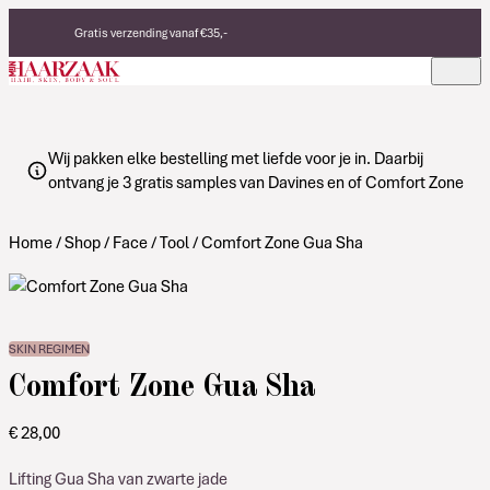
Verder naar de inhoud
Gratis verzending vanaf €35,-
Eerlijke, duurzame producten
Made in Italy
Wij pakken elke bestelling met liefde voor je in. Daarbij
ontvang je 3 gratis samples van Davines en of Comfort Zone
Home
/
Shop
/
Face
/
Tool
/ Comfort Zone Gua Sha
SKIN REGIMEN
Comfort Zone Gua Sha
€
28,00
Lifting Gua Sha van zwarte jade