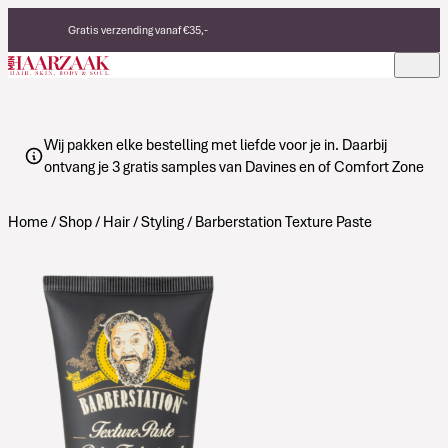
Verder naar de inhoud
Gratis verzending vanaf €35,-
Eerlijke, duurzame producten
Made in Italy
Wij pakken elke bestelling met liefde voor je in. Daarbij
ontvang je 3 gratis samples van Davines en of Comfort Zone
Home
/
Shop
/
Hair
/
Styling
/ Barberstation Texture Paste