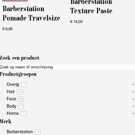
Barberstation
Barberstation
Texture Paste
Pomade Travelsize
€
18,50
€
6,95
Zoek een product
Productgroepen
Overig
2
Hair
153
Face
80
Body
17
Home
7
Merk
Barberstation
12