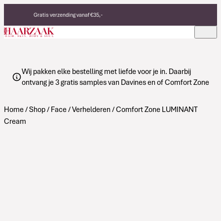
Verder naar de inhoud
Gratis verzending vanaf €35,-
Eerlijke, duurzame producten
Made in Italy
Wij pakken elke bestelling met liefde voor je in. Daarbij
ontvang je 3 gratis samples van Davines en of Comfort Zone
Home
/
Shop
/
Face
/
Verhelderen
/ Comfort Zone LUMINANT
Cream