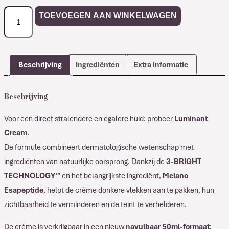
Comfort
TOEVOEGEN AAN WINKELWAGEN
Zone
LUMINANT
Cream
aantal
Beschrijving
Ingrediënten
Extra informatie
Beschrijving
Voor een direct stralendere en egalere huid: probeer
Luminant
Cream
.
De formule combineert dermatologische wetenschap met
ingrediënten van natuurlijke oorsprong. Dankzij de
3-BRIGHT
TECHNOLOGY™
en het belangrijkste ingrediënt,
Melano
Esapeptide
, helpt de crème donkere vlekken aan te pakken, hun
zichtbaarheid te verminderen en de teint te verhelderen.
De crème is verkrijgbaar in een nieuw
navulbaar 50ml-formaat
: