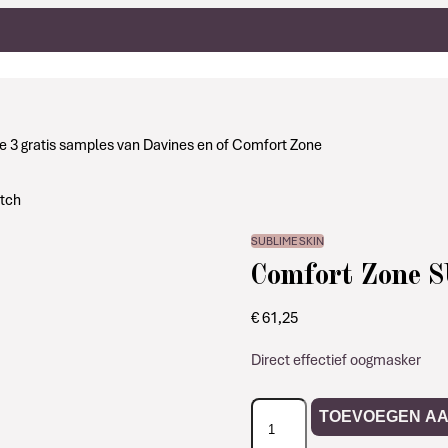
g je 3 gratis samples van Davines en of Comfort Zone
tch
SUBLIME SKIN
Comfort Zone 
€
61,25
Direct effectief oogmasker
Comfort
TOEVOEGEN A
Zone