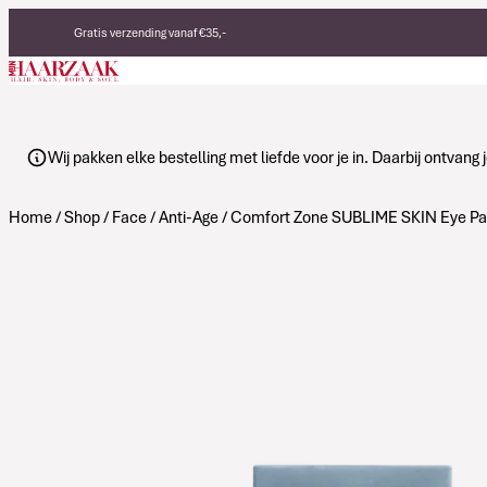
Verder naar de inhoud
Gratis verzending vanaf €35,-
Eerlijke, duurzame producten
Made in Italy
Wij pakken elke bestelling met liefde voor je in. Daarbij ontvan
Home
/
Shop
/
Face
/
Anti-Age
/ Comfort Zone SUBLIME SKIN Eye Pa