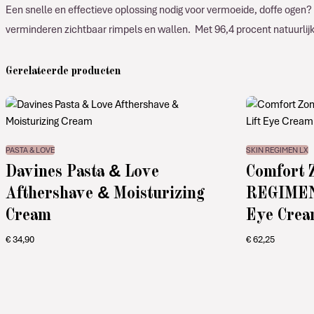
Een snelle en effectieve oplossing nodig voor vermoeide, doffe ogen?
verminderen zichtbaar rimpels en wallen. Met 96,4 procent natuurlij
Gerelateerde producten
PASTA & LOVE
SKIN REGIMEN LX
Davines Pasta & Love
Comfort 
Afthershave & Moisturizing
REGIMEN 
Cream
Eye Cre
€
34,90
€
62,25