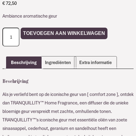
€
72,50
Ambiance aromatische geur
Comfort
TOEVOEGEN AAN WINKELWAGEN
Zone
TRANQUILITY
Home
Fragrance
Beschrijving
Ingrediënten
Extra informatie
aantal
Beschrijving
Als je verliefd bent op de iconische geur van [ comfort zone ], ontdek
dan TRANQUILLITY™ Home Fragrance, een diffuser die de unieke
bloemige geur verspreidt met zachte, omhullende tonen.
TRANQUILLITY™’s iconische geur met essentiële oliën van zoete
sinaasappel, cederhout, geranium en sandelhout heeft een