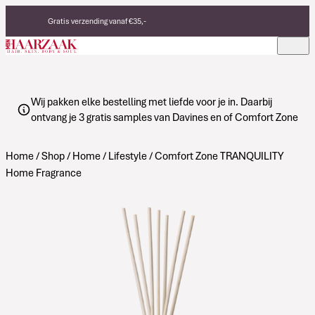
Verder naar de inhoud
Gratis verzending vanaf €35,-
Eerlijke, duurzame producten
Made in Italy
Wij pakken elke bestelling met liefde voor je in. Daarbij
ontvang je 3 gratis samples van Davines en of Comfort Zone
Home
/
Shop
/
Home
/
Lifestyle
/ Comfort Zone TRANQUILITY
Home Fragrance