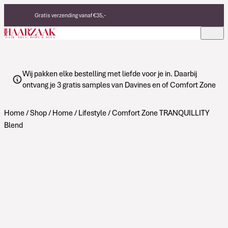
Verder naar de inhoud
Gratis verzending vanaf €35,-
Eerlijke, duurzame producten
Made in Italy
Wij pakken elke bestelling met liefde voor je in. Daarbij
ontvang je 3 gratis samples van Davines en of Comfort Zone
Home
/
Shop
/
Home
/
Lifestyle
/ Comfort Zone TRANQUILLITY
Blend