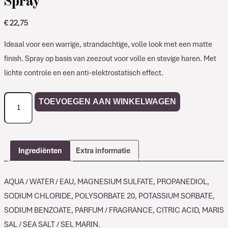
€
22,75
Ideaal voor een warrige, strandachtige, volle look met een matte
finish. Spray op basis van zeezout voor volle en stevige haren. Met
lichte controle en een anti-elektrostatisch effect.
Davines
TOEVOEGEN AAN WINKELWAGEN
More
Inside
Sea
Salt
Ingrediënten
Extra informatie
Spray
aantal
AQUA / WATER / EAU, MAGNESIUM SULFATE, PROPANEDIOL,
SODIUM CHLORIDE, POLYSORBATE 20, POTASSIUM SORBATE,
SODIUM BENZOATE, PARFUM / FRAGRANCE, CITRIC ACID, MARIS
SAL / SEA SALT / SEL MARIN.