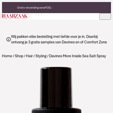
Verder naar de inhoud
Gratis verzending vanaf €35,-
Eerlijke, duurzame producten
Made in Italy
Wij pakken elke bestelling met liefde voor je in. Daarbij
ontvang je 3 gratis samples van Davines en of Comfort Zone
Home
/
Shop
/
Hair
/
Styling
/ Davines More Inside Sea Salt Spray