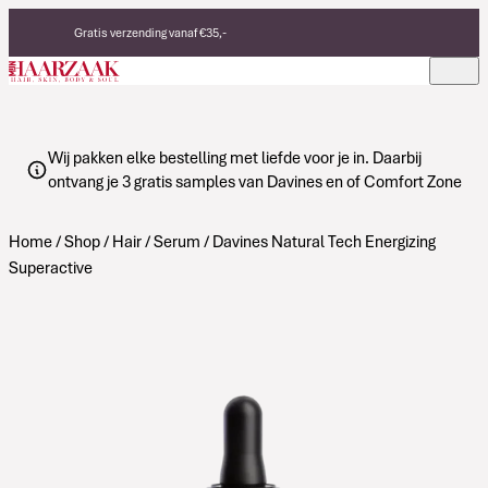
Verder naar de inhoud
Gratis verzending vanaf €35,-
Eerlijke, duurzame producten
Made in Italy
Wij pakken elke bestelling met liefde voor je in. Daarbij
ontvang je 3 gratis samples van Davines en of Comfort Zone
Home
/
Shop
/
Hair
/
Serum
/ Davines Natural Tech Energizing
Superactive