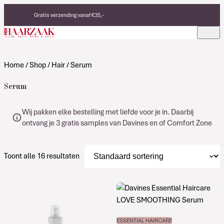
Verder naar de inhoud
Gratis verzending vanaf €35,-
Eerlijke, duurzame producten
Made in Italy
Home
/
Shop
/
Hair
/ Serum
Serum
Wij pakken elke bestelling met liefde voor je in. Daarbij
ontvang je 3 gratis samples van Davines en of Comfort Zone
Toont alle 16 resultaten
ESSENTIAL HAIRCARE