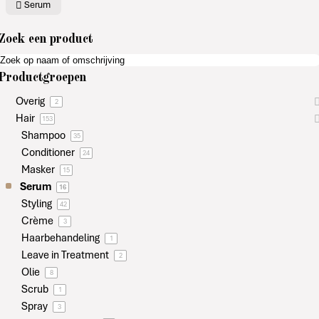
Serum
Zoek een product
Productgroepen
Overig
2
Hair
153
Shampoo
35
Conditioner
24
Masker
15
Serum
16
Styling
42
Crème
3
Haarbehandeling
1
Leave in Treatment
2
Olie
8
Scrub
1
Spray
3