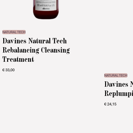
NATURAL TECH
Davines Natural Tech
Rebalancing Cleansing
Treatment
€
33,00
NATURAL TECH
Davines 
Replumpi
€
24,15