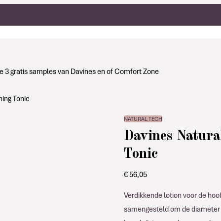
g je 3 gratis samples van Davines en of Comfort Zone
ning Tonic
NATURAL TECH
Davines Natura
Tonic
€
56,05
Verdikkende lotion voor de hoof
samengesteld om de diameter va