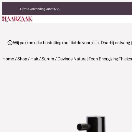
Verder naar de inhoud
Gratis verzending vanaf €35,-
Eerlijke, duurzame producten
Made in Italy
Wij pakken elke bestelling met liefde voor je in. Daarbij ontvan
Home
/
Shop
/
Hair
/
Serum
/ Davines Natural Tech Energizing Thicke