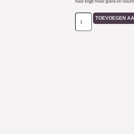
haar krijgt meer glans en volu
Davines
TOEVOEGEN A
Natural
Tech
Energizing
Thickening
Tonic
aantal