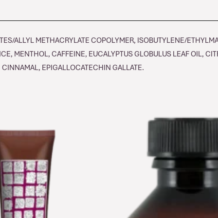
YLATES/ALLYL METHACRYLATE COPOLYMER, ISOBUTYLENE/ETHYL
NCE, MENTHOL, CAFFEINE, EUCALYPTUS GLOBULUS LEAF OIL, CI
 CINNAMAL, EPIGALLOCATECHIN GALLATE.