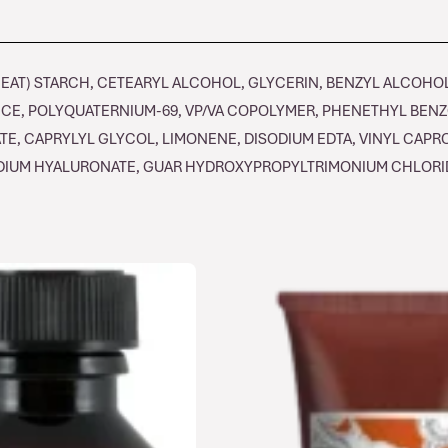
(WHEAT) STARCH, CETEARYL ALCOHOL, GLYCERIN, BENZYL ALCOH
CE, POLYQUATERNIUM-69, VP/VA COPOLYMER, PHENETHYL BENZ
ATE, CAPRYLYL GLYCOL, LIMONENE, DISODIUM EDTA, VINYL C
IUM HYALURONATE, GUAR HYDROXYPROPYLTRIMONIUM CHLORIDE,