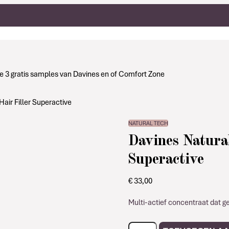
g je 3 gratis samples van Davines en of Comfort Zone
air Filler Superactive
NATURAL TECH
Davines Natura
Superactive
€
33,00
Multi-actief concentraat dat ge
Davines