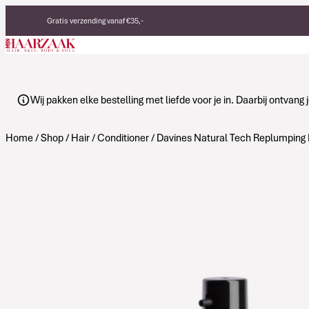
Verder naar de inhoud
Gratis verzending vanaf €35,-
Eerlijke, duurzame producten
Made in Italy
Wij pakken elke bestelling met liefde voor je in. Daarbij ontvan
Home
/
Shop
/
Hair
/
Conditioner
/ Davines Natural Tech Replumping H