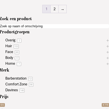
1
2
→
Zoek een product
Productgroepen
Overig
2
Hair
153
Face
80
Body
17
Home
7
Merk
Barberstation
12
Comfort Zone
98
Davines
146
Prijs
€ 6
€ 116