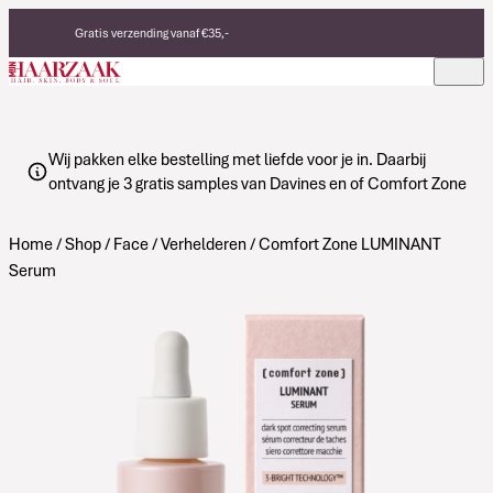
Verder naar de inhoud
Gratis verzending vanaf €35,-
Eerlijke, duurzame producten
Made in Italy
Wij pakken elke bestelling met liefde voor je in. Daarbij
ontvang je 3 gratis samples van Davines en of Comfort Zone
Home
/
Shop
/
Face
/
Verhelderen
/ Comfort Zone LUMINANT
Serum