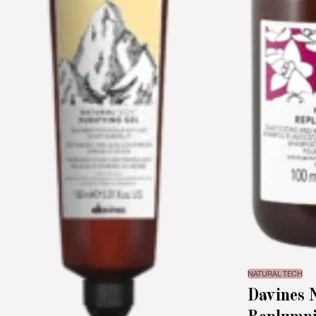
NATURAL TECH
Davines 
Replump