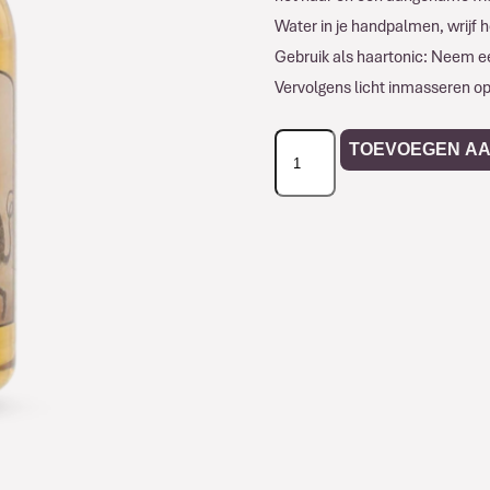
Water in je handpalmen, wrijf h
Gebruik als haartonic: Neem een
Vervolgens licht inmasseren op
Barberstation
TOEVOEGEN A
Devils
Water
Travelsize
aantal