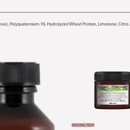
ce), Polyquaternium-16, Hydrolyzed Wheat Protein, Limonene, Citric A
NATURAL TECH