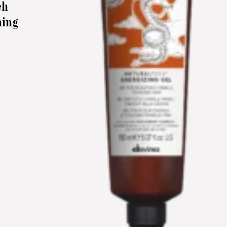
ch
ning