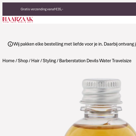
Verder naar de inhoud
Gratis verzending vanaf €35,-
Eerlijke, duurzame producten
Made in Italy
Wij pakken elke bestelling met liefde voor je in. Daarbij ontvan
Home
/
Shop
/
Hair
/
Styling
/ Barberstation Devils Water Travelsize