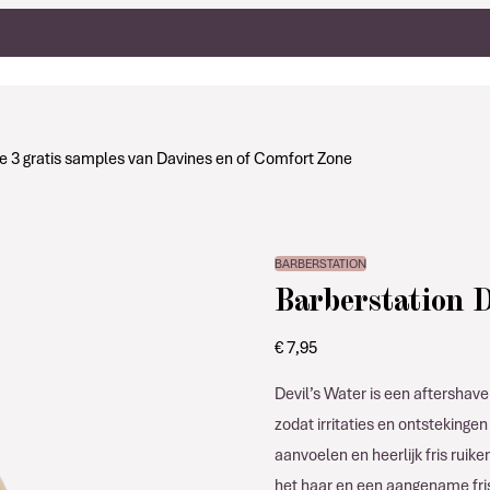
g je 3 gratis samples van Davines en of Comfort Zone
BARBERSTATION
Barberstation D
€
7,95
Devil’s Water is een aftershave
zodat irritaties en ontstekinge
aanvoelen en heerlijk fris ruike
het haar en een aangename fris