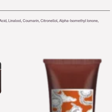
cid, Linalool, Coumarin, Citronellol, Alpha-Isomethyl Ionone,