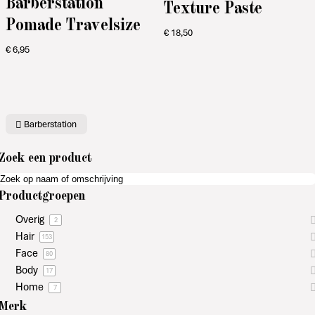
Barberstation
Texture Paste
Pomade Travelsize
€
18,50
€
6,95
Barberstation
Zoek een product
Productgroepen
Overig
2
Hair
153
Face
80
Body
17
Home
7
Merk