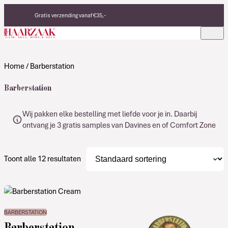
Verder naar de inhoud
Gratis verzending vanaf €35,-
Eerlijke, duurzame producten
Made in Italy
Home
/ Barberstation
Barberstation
Wij pakken elke bestelling met liefde voor je in. Daarbij
ontvang je 3 gratis samples van Davines en of Comfort Zone
Toont alle 12 resultaten
BARBERSTATION
Barberstation