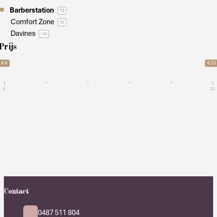
Barberstation
12
Comfort Zone
98
Davines
146
Prijs
€ 6
€ 23
6
23
Contact
0487 511 804