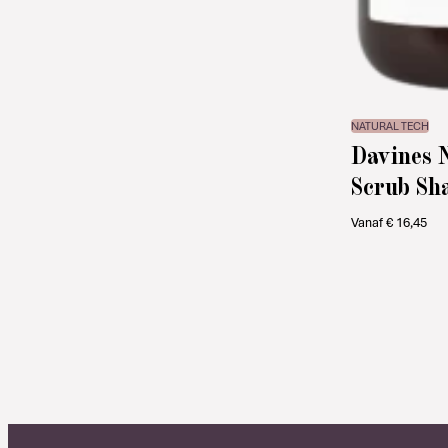
NATURAL TECH
Davines 
Scrub Sh
Vanaf
€
16,45