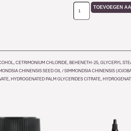
Davines
TOEVOEGEN A
ALCHEMIC
Conditioner
Tobacco
aantal
LCOHOL, CETRIMONIUM CHLORIDE, BEHENETH-25, GLYCERYL STE
NDSIA CHINENSIS SEED OIL / SIMMONDSIA CHINENSIS (JOJOBA
ATE, HYDROGENATED PALM GLYCERIDES CITRATE, HYDROGENATE