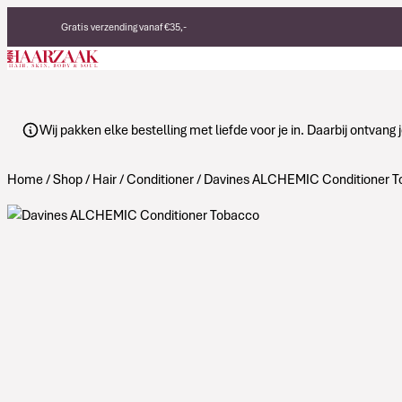
Verder naar de inhoud
Gratis verzending vanaf €35,-
Eerlijke, duurzame producten
Made in Italy
Wij pakken elke bestelling met liefde voor je in. Daarbij ontvan
Home
/
Shop
/
Hair
/
Conditioner
/ Davines ALCHEMIC Conditioner 