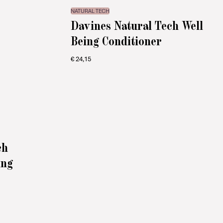
NATURAL TECH
Davines Natural Tech Well
Being Conditioner
€
24,15
ch
ing